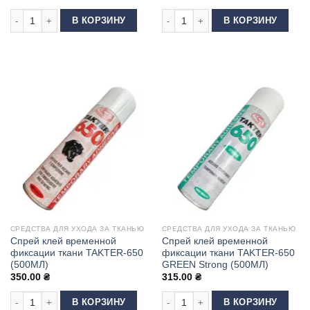
Количество товара Клей-спрей для трафаретной печати (шелкографии)
Количество товара Спрей водоотта
В КОРЗИНУ
В КОРЗИНУ
СРЕДСТВА ДЛЯ УХОДА ЗА ТКАНЬЮ
СРЕДСТВА ДЛЯ УХОДА ЗА ТКАНЬЮ
Спрей клей временной
Спрей клей временной
фиксации ткани TAKTER-650
фиксации ткани TAKTER-650
(500МЛ)
GREEN Strong (500МЛ)
350.00
₴
315.00
₴
Количество товара Спрей клей временной фиксации ткани TAKTER-650 
Количество товара Спрей клей вре
В КОРЗИНУ
В КОРЗИНУ