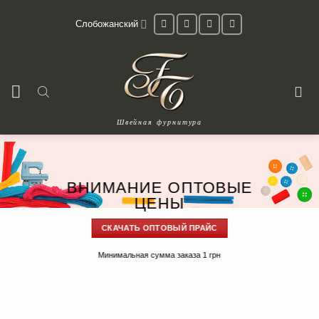
Skip
Слобожанский
to
content
Швейная фурнитура
ВНИМАНИЕ ОПТОВЫЕ
ЦЕНЫ
СКАЧАТЬ ОПТОВЫЙ ПРАЙС
Минимальная сумма заказа 1 грн