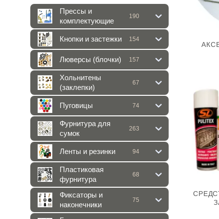
Прессы и
190
комплектующие
Кнопки и застежки
154
АКС
Люверсы (блочки)
157
Хольнитены
67
(заклепки)
Пуговицы
74
Фурнитура для
263
сумок
Ленты и резинки
94
Пластиковая
68
фурнитура
СРЕДС
Фиксаторы и
75
З
наконечники