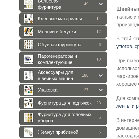
Бельевая
49
фурнитура
Швейные
тканью и 
Клеевые материалы
14
производс
Молнии и бегунки
12
В этой к
Обувная фурнитура
6
утюгов
,
с
Парогенераторы и
13
При выбо
комплектующие
использов
Аксессуары для
180
маркиров
швейных машин
хорошее 
Упаковка
27
Для комп
Фурнитура для подтяжек
28
ленты и р
Фурнитура для головных
5
В интерне
уборов
домашнег
Жемчуг прибивной
6
расходны