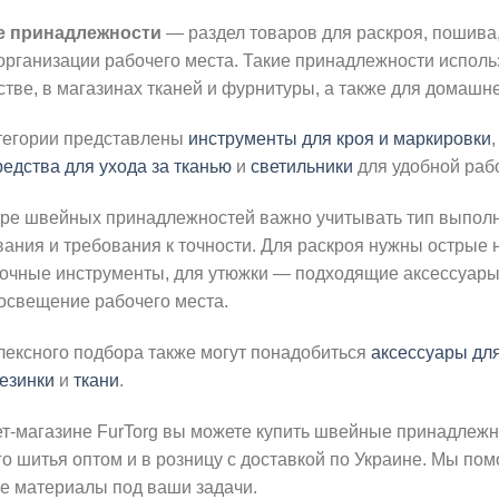
 принадлежности
— раздел товаров для раскроя, пошива,
организации рабочего места. Такие принадлежности исполь
тве, в магазинах тканей и фурнитуры, а также для домашн
атегории представлены
инструменты для кроя и маркировки
редства для ухода за тканью
и
светильники
для удобной раб
ре швейных принадлежностей важно учитывать тип выполня
ания и требования к точности. Для раскроя нужны острые 
очные инструменты, для утюжки — подходящие аксессуары 
освещение рабочего места.
лексного подбора также могут понадобиться
аксессуары дл
езинки
и
ткани
.
т-магазине FurTorg вы можете купить швейные принадлежно
о шитья оптом и в розницу с доставкой по Украине. Мы по
е материалы под ваши задачи.