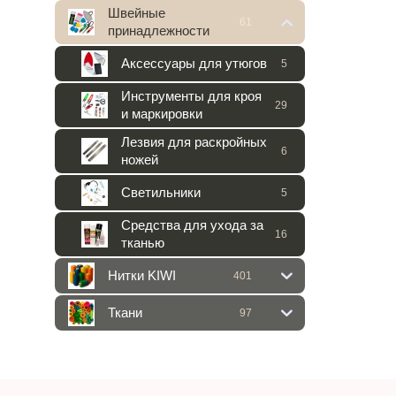
Швейные
61
принадлежности
Аксессуары для утюгов
5
Инструменты для кроя
29
и маркировки
Лезвия для раскройных
6
ножей
Светильники
5
Средства для ухода за
16
тканью
Нитки KIWI
401
Ткани
97