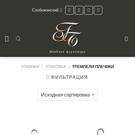
Skip
Слобожанский
to
content
Швейная фурнитура
ГЛАВНАЯ
/
УПАКОВКА
/
ТРЕМПЕЛИ ПЛЕЧИКИ
ФИЛЬТРАЦИЯ
Тремпели Плечики