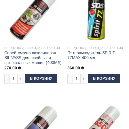
СРЕДСТВА ДЛЯ УХОДА ЗА ТКАНЬЮ
СРЕДСТВА ДЛЯ УХОДА ЗА ТКАНЬЮ
Спрей-смазка вазелиновая
Пятновыводитель SPIRIT
SIL VASS для швейных и
77MAX 400 мл
вышивальных машин (400МЛ)
270.00
₴
360.00
₴
Количество товара Спрей-смазка вазелиновая SIL VASS для швейных 
Количество товара Пятновыводител
В КОРЗИНУ
В КОРЗИНУ