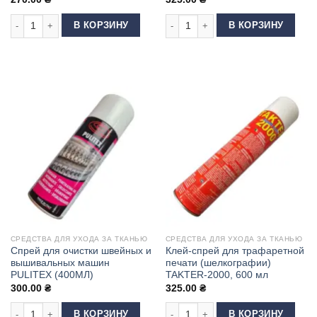
Количество товара Спрей для удаления клея, масла и этикеток с мета
Количество товара Клей-спрей TAK
В КОРЗИНУ
В КОРЗИНУ
СРЕДСТВА ДЛЯ УХОДА ЗА ТКАНЬЮ
СРЕДСТВА ДЛЯ УХОДА ЗА ТКАНЬЮ
Спрей для очистки швейных и
Клей-спрей для трафаретной
вышивальных машин
печати (шелкографии)
PULITEX (400МЛ)
TAKTER-2000, 600 мл
300.00
₴
325.00
₴
Количество товара Спрей для очистки швейных и вышивальных машин 
Количество товара Клей-спрей для
В КОРЗИНУ
В КОРЗИНУ