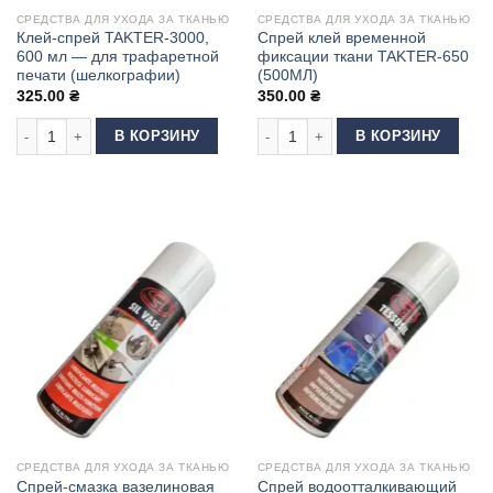
СРЕДСТВА ДЛЯ УХОДА ЗА ТКАНЬЮ
СРЕДСТВА ДЛЯ УХОДА ЗА ТКАНЬЮ
Клей-спрей TAKTER-3000,
Спрей клей временной
600 мл — для трафаретной
фиксации ткани TAKTER-650
печати (шелкографии)
(500МЛ)
325.00
₴
350.00
₴
Количество товара Клей-спрей TAKTER-3000, 600 мл — для трафаретно
Количество товара Спрей клей вре
В КОРЗИНУ
В КОРЗИНУ
СРЕДСТВА ДЛЯ УХОДА ЗА ТКАНЬЮ
СРЕДСТВА ДЛЯ УХОДА ЗА ТКАНЬЮ
Спрей-смазка вазелиновая
Спрей водоотталкивающий