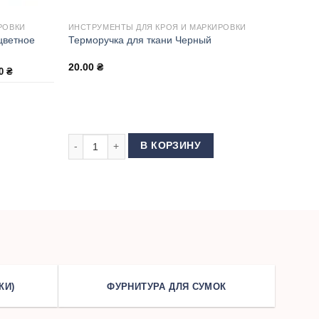
РОВКИ
ИНСТРУМЕНТЫ ДЛЯ КРОЯ И МАРКИРОВКИ
цветное
Терморучка для ткани Черный
20.00
₴
00
₴
вское Apollo Разноцветное
Количество товара Терморучка для ткани Черный
В КОРЗИНУ
КИ)
ФУРНИТУРА ДЛЯ СУМОК