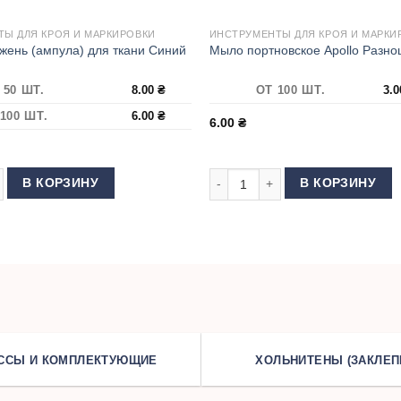
Ы ДЛЯ КРОЯ И МАРКИРОВКИ
ИНСТРУМЕНТЫ ДЛЯ КРОЯ И МАРКИ
жень (ампула) для ткани Синий
Мыло портновское Apollo Разно
 50 ШТ.
8.00
₴
ОТ 100 ШТ.
3.
100 ШТ.
6.00
₴
6.00
₴
асный
 товара Термо стержень (ампула) для ткани Синий
Количество товара Мыло портно
В КОРЗИНУ
В КОРЗИНУ
ССЫ И КОМПЛЕКТУЮЩИЕ
ХОЛЬНИТЕНЫ (ЗАКЛЕП