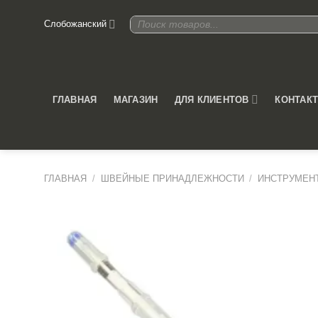
Skip
Поиск
Слобожанский
to
товаров
content
ДЛЯ КЛИЕНТОВ
ГЛАВНАЯ
МАГАЗИН
КОНТАК
ГЛАВНАЯ
/
ШВЕЙНЫЕ ПРИНАДЛЕЖНОСТИ
/
ИНСТРУМЕН