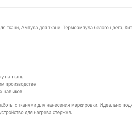
ани, Ампула для ткани, Термоампула белого цвета, Кита
у на ткань
ом производстве
ых навыков
ты с тканями для нанесения маркировки. Идеально подхо
стройство для нагрева стержня.