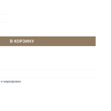
ержень (ампула) для ткани Белый
В КОРЗИНУ
 и маркировки