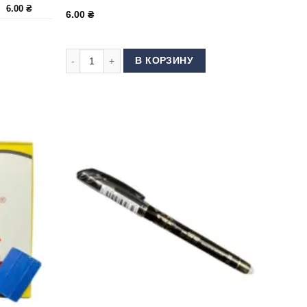
6.00
₴
6.00
₴
нь (ампула) для ткани Черный
Количество товара Мыло портновское Panda Белое
В КОРЗИНУ