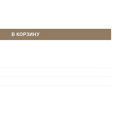
ник магнитный для швейной машины светодионый YOKE Y-SMT
В КОРЗИНУ