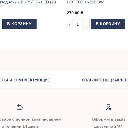
етодионый BURST 36 LED (23
HOTFOX H-30D 3W
270.00
₴
машины OBS-830G
 товара Светильник магнитный для швейной машины светодионый B
Количество товара Светильник
В КОРЗИНУ
В КОРЗИНУ
ССЫ И КОМПЛЕКТУЮЩИЕ
ХОЛЬНИТЕНЫ (ЗАКЛЕП
овара с полной компинсацией
Оформить заказ
в течении 14 дней
доступно 24/7