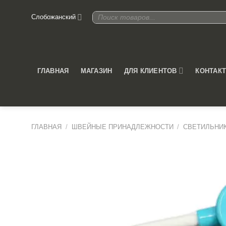
Skip
Поиск
Слобожанский
to
товаров
content
ДЛЯ КЛИЕНТОВ
ГЛАВНАЯ
МАГАЗИН
КОНТАК
ГЛАВНАЯ
/
ШВЕЙНЫЕ ПРИНАДЛЕЖНОСТИ
/
СВЕТИЛЬНИ