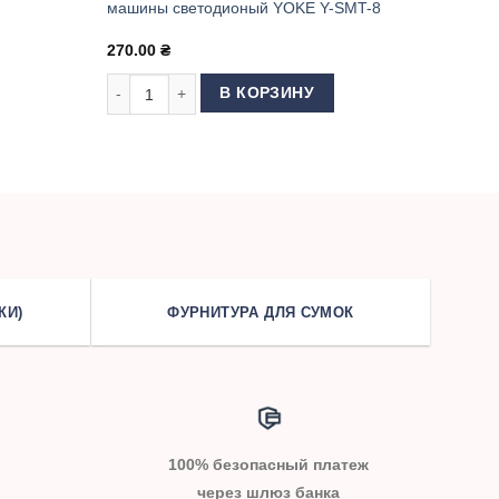
машины светодионый YOKE Y-SMT-8
270.00
₴
URST 36 LED (23 см)
 магнитный светодиодный HOTFOX H-30D 3W
Количество товара Светильник магнитный для швей
В КОРЗИНУ
КИ)
ФУРНИТУРА ДЛЯ СУМОК
100% безопасный платеж
через шлюз банка