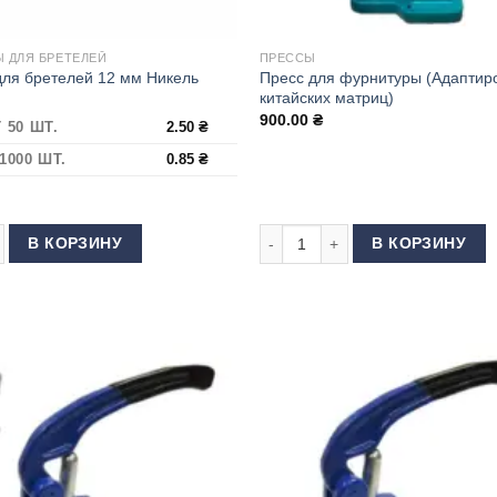
 ДЛЯ БРЕТЕЛЕЙ
ПРЕССЫ
Пресс для фурнитуры (Адаптир
для бретелей 12 мм Никель
китайских матриц)
900.00
₴
 50 ШТ.
2.50
₴
1000 ШТ.
0.85
₴
екте)
 товара Регулятор для бретелей 12 мм Никель
Количество товара Пресс для ф
В КОРЗИНУ
В КОРЗИНУ