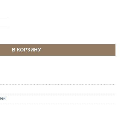
р для бретелей 10 мм Золото
В КОРЗИНУ
лей