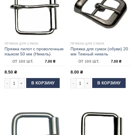
ПРЯЖКИ ДЛЯ СУМОК
ПРЯЖКИ ДЛЯ СУМОК
Пряжка пилот с проволочным
Пряжка для сумок (обуви) 20
языком 50 мм (Никель)
мм Темный никель
ОТ 100 ШТ.
7.00
₴
ОТ 100 ШТ.
7.00
₴
8.50
₴
8.00
₴
Количество товара Пряжка пилот с проволочным языком 50 мм (Никель
Количество товара Пряжка для сум
В КОРЗИНУ
В КОРЗИНУ