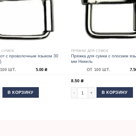
Я СУМОК
ПРЯЖКИ ДЛЯ СУМОК
от с проволочным языком 30
Пряжка для сумки с плоским яз
)
мм Никель
100 ШТ.
5.00
₴
ОТ 100 ШТ.
7.
8.50
₴
25 мм Антик
 товара Пряжка пилот с проволочным языком 30 мм (Никель)
Количество товара Пряжка для 
В КОРЗИНУ
В КОРЗИНУ