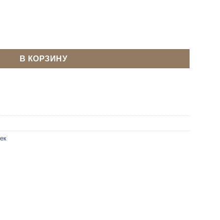
-х щелевая для подтяжек 20х20х20 мм Антик
В КОРЗИНУ
ек