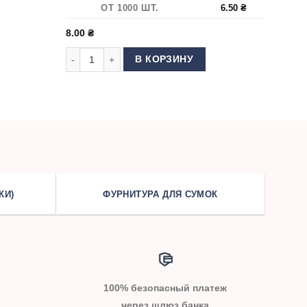
ОТ 1000 ШТ.
6.50
₴
8.00
₴
елевая для подтяжек 30х30х25 мм Никель
Количество товара Застежка (Клипса) для подтяжек 
В КОРЗИНУ
КИ)
ФУРНИТУРА ДЛЯ СУМОК
100% безопасный платеж
через шлюз банка