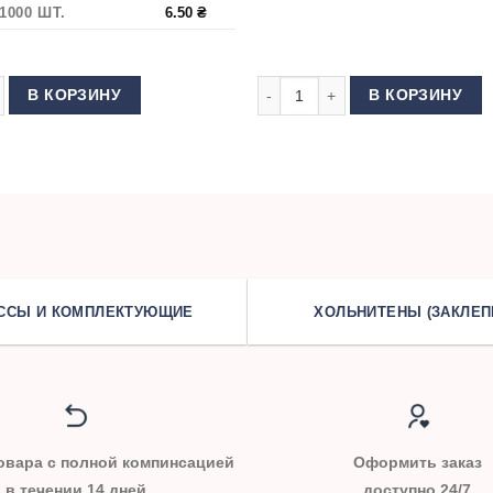
1000 ШТ.
6.50
₴
 Темный никель
 товара Застежка (Клипса) для подтяжек 30 мм Никель
Количество товара Пряжка 3-х щ
В КОРЗИНУ
В КОРЗИНУ
ССЫ И КОМПЛЕКТУЮЩИЕ
ХОЛЬНИТЕНЫ (ЗАКЛЕП
овара с полной компинсацией
Оформить заказ
в течении 14 дней
доступно 24/7