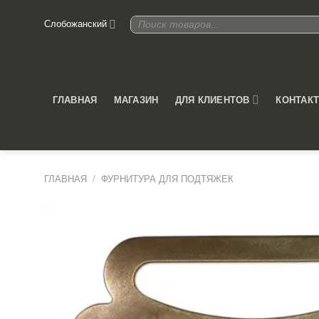
Skip
Поиск
Слобожанский
to
товаров
content
ДЛЯ КЛИЕНТОВ
ГЛАВНАЯ
МАГАЗИН
КОНТАК
ГЛАВНАЯ
/
ФУРНИТУРА ДЛЯ ПОДТЯЖЕК