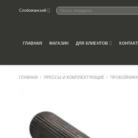
Skip
Поиск
Слобожанский
to
товаров
content
ДЛЯ КЛИЕНТОВ
ГЛАВНАЯ
МАГАЗИН
КОНТАК
ГЛАВНАЯ
/
ПРЕССЫ И КОМПЛЕКТУЮЩИЕ
/
ПРОБОЙНИКИ