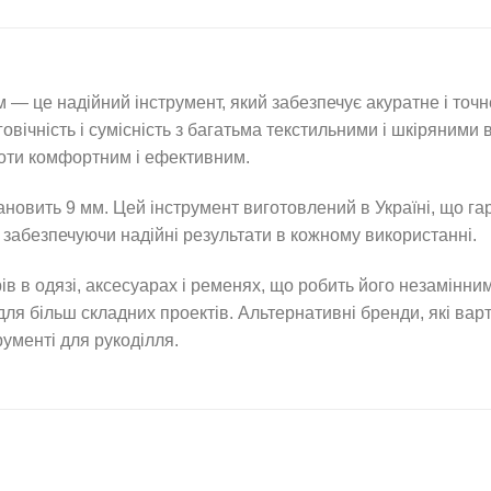
— це надійний інструмент, який забезпечує акуратне і точн
овічність і сумісність з багатьма текстильними і шкіряними
оти комфортним і ефективним.
новить 9 мм. Цей інструмент виготовлений в Україні, що гара
, забезпечуючи надійні результати в кожному використанні.
 в одязі, аксесуарах і ременях, що робить його незамінним 
ля більш складних проектів. Альтернативні бренди, які вар
ументі для рукоділля.