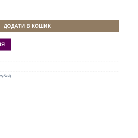
, шкіри 9 мм кількість
ДОДАТИ В КОШИК
НЯ
рубки)