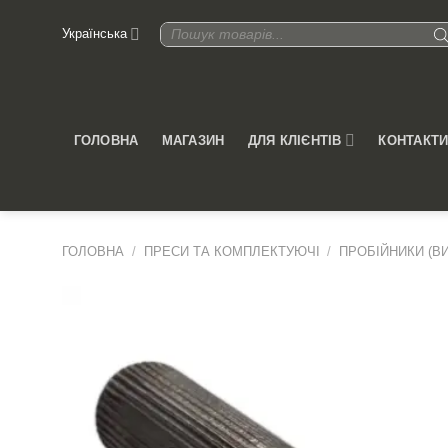
Skip
Products
Українська
to
search
content
ДЛЯ КЛІЄНТІВ
ГОЛОВНА
МАГАЗИН
КОНТАКТ
ГОЛОВНА
/
ПРЕСИ ТА КОМПЛЕКТУЮЧІ
/
ПРОБІЙНИКИ (В