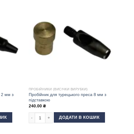
ПРОБІЙНИКИ (ВИСІЧКИ ВИРУБКИ)
 2 мм з
Пробійник для турецького преса 8 мм з
підставкою
240.00
₴
2 мм з підставкою кількість
Пробійник для турецького преса 8 мм з підставкою кі
ШИК
ДОДАТИ В КОШИК