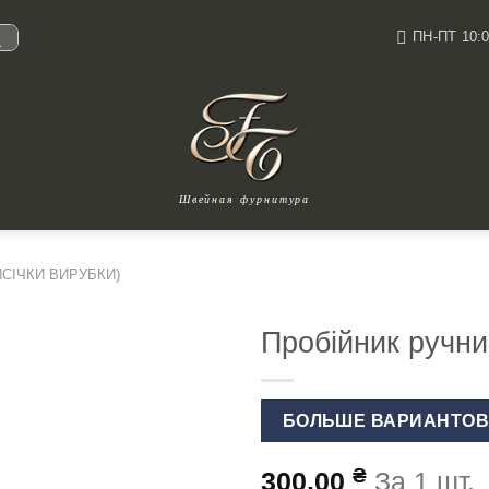
ПН-ПТ 10:0
И
Швейная фурнитура
ИСІЧКИ ВИРУБКИ)
Пробійник ручни
БОЛЬШЕ ВАРИАНТО
₴
300.00
За 1 шт.