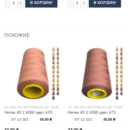
Количество товара Шпуля без прореза G301 SIRUBA
Количество товара Иглы Schmetz 
В КОРЗИНУ
В КОРЗИНУ
ПОХОЖИЕ
ОТ СВЕТЛО-ФРЕЗОВОГО ДО ТЕМНОЙ ФУКСИИ
ОТ СВЕТЛО-ФРЕЗОВОГО ДО ТЕМНОЙ ФУКСИИ
Нитки 40 2 KIWI цвет 470
Нитки 40 2 KIWI цвет 473
ОТ 12 ШТ.
45.00
₴
ОТ 12 ШТ.
45.00
₴
47.00
₴
47.00
₴