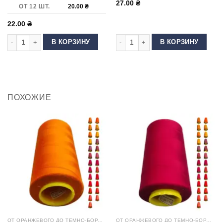
27.00
₴
ОТ 12 ШТ.
20.00
₴
22.00
₴
Количество товара Ножницы для подрезки нитей (ниткорез) 105 мм Пла
Количество товара Шпуля без прор
В КОРЗИНУ
В КОРЗИНУ
ПОХОЖИЕ
ОТ ОРАНЖЕВОГО ДО ТЕМНО-БОРДОВОГО
ОТ ОРАНЖЕВОГО ДО ТЕМНО-БОРДОВОГО