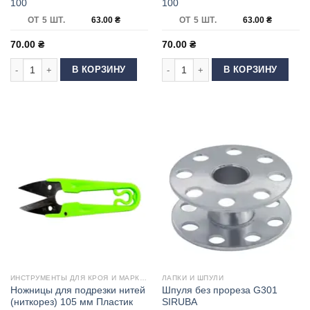
100
100
ОТ 5 ШТ.
63.00
₴
ОТ 5 ШТ.
63.00
₴
70.00
₴
70.00
₴
Количество товара Иглы Schmetz UNIVERSAL 100
Количество товара Иглы Schmetz 
В КОРЗИНУ
В КОРЗИНУ
ИНСТРУМЕНТЫ ДЛЯ КРОЯ И МАРКИРОВКИ
ЛАПКИ И ШПУЛИ
Ножницы для подрезки нитей
Шпуля без прореза G301
(ниткорез) 105 мм Пластик
SIRUBA