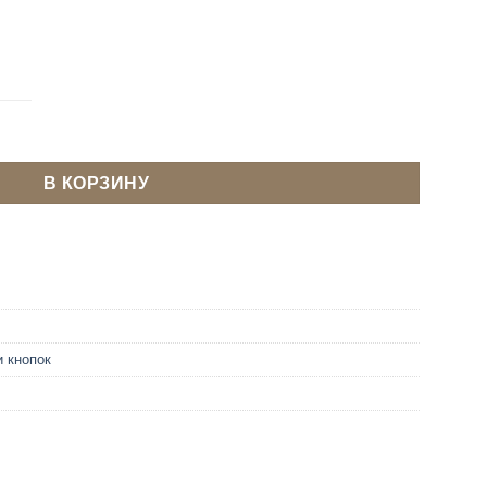
насадка) для установки кнопок Каппа 12.5 мм
В КОРЗИНУ
и кнопок