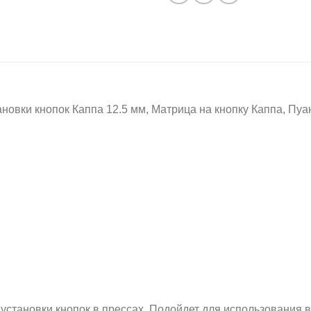
и кнопок Каппа 12.5 мм, Матрица на кнопку Каппа, Пуан
ановки кнопок в прессах. Подойдет для использования в 