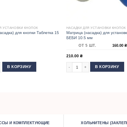
Я УСТАНОВКИ КНОПОК
НАСАДКИ ДЛЯ УСТАНОВКИ КНОПОК
асадка) для кнопки Таблетка 15
Матрица (насадка) для установк
БЕБИ 10.5 мм
ОТ 5 ШТ.
160.00
210.00
₴
GrayTech
товара Матрица (насадка) для кнопки Таблетка 15 мм
Количество товара Матрица (нас
В КОРЗИНУ
В КОРЗИНУ
ССЫ И КОМПЛЕКТУЮЩИЕ
ХОЛЬНИТЕНЫ (ЗАКЛЕП