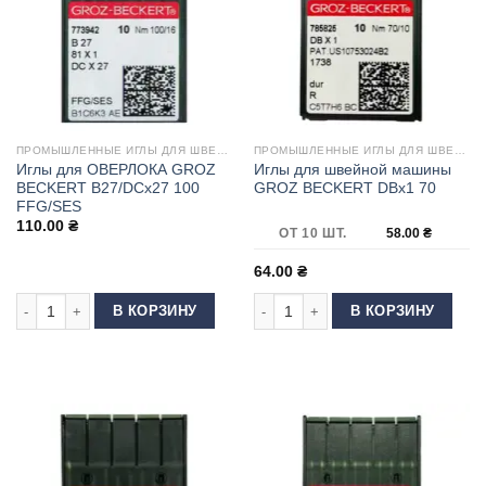
ПРОМЫШЛЕННЫЕ ИГЛЫ ДЛЯ ШВЕЙНЫХ МАШИН
ПРОМЫШЛЕННЫЕ ИГЛЫ ДЛЯ ШВЕЙНЫХ МАШИН
Иглы для ОВЕРЛОКА GROZ
Иглы для швейной машины
BECKERT B27/DCx27 100
GROZ BECKERT DBx1 70
FFG/SES
110.00
₴
ОТ 10 ШТ.
58.00
₴
64.00
₴
Количество товара Иглы для ОВЕРЛОКА GROZ BECKERT B27/DCx27 100
Количество товара Иглы для шве
В КОРЗИНУ
В КОРЗИНУ