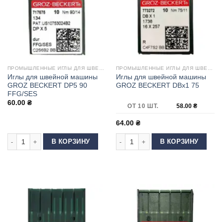
ПРОМЫШЛЕННЫЕ ИГЛЫ ДЛЯ ШВЕЙНЫХ МАШИН
ПРОМЫШЛЕННЫЕ ИГЛЫ ДЛЯ ШВЕЙНЫХ МАШИН
Иглы для швейной машины
Иглы для швейной машины
GROZ BECKERT DP5 90
GROZ BECKERT DBx1 75
FFG/SES
60.00
₴
ОТ 10 ШТ.
58.00
₴
64.00
₴
Количество товара Иглы для швейной машины GROZ BECKERT DP5 90 
Количество товара Иглы для шве
В КОРЗИНУ
В КОРЗИНУ