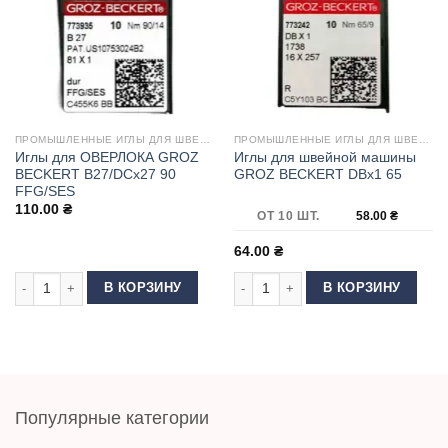
ПРОМЫШЛЕННЫЕ ИГЛЫ ДЛЯ ШВЕЙНЫХ МАШИН
ПРОМЫШЛЕННЫЕ ИГЛЫ ДЛЯ ШВЕЙНЫХ МАШИН
Иглы для ОВЕРЛОКА GROZ
Иглы для швейной машины
BECKERT B27/DCx27 90
GROZ BECKERT DBx1 65
FFG/SES
110.00
₴
ОТ 10 ШТ.
58.00
₴
64.00
₴
Количество товара Иглы для ОВЕРЛОКА GROZ BECKERT B27/DCx27 90 
Количество товара Иглы для шве
В КОРЗИНУ
В КОРЗИНУ
Популярные категории