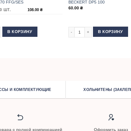
 70 FFG/SES
BECKERT DP5 100
60.00
₴
0 ШТ.
108.00
₴
7/DCx27 65 FFG/SES
 товара Иглы для ОВЕРЛОКА GROZ BECKERT B27/DCx27 70 FFG/SES
Количество товара Иглы для ш
В КОРЗИНУ
В КОРЗИНУ
ССЫ И КОМПЛЕКТУЮЩИЕ
ХОЛЬНИТЕНЫ (ЗАКЛЕП
овара с полной компинсацией
Оформить заказ