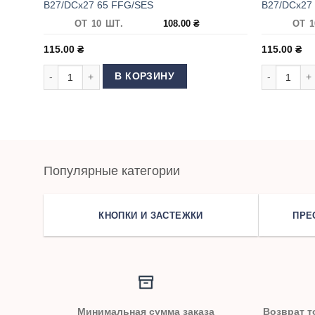
B27/DCx27 65 FFG/SES
B27/DCx27
ОТ 10 ШТ.
108.00
₴
ОТ 1
115.00
₴
115.00
₴
Количество товара Иглы для ОВЕРЛОКА GROZ BECKERT B2
Количество
В КОРЗИНУ
Популярные категории
КНОПКИ И ЗАСТЕЖКИ
ПРЕ
Минимальная сумма заказа
Возврат т