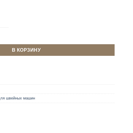
я швейной машины GROZ BECKERT DBx1 75
В КОРЗИНУ
для швейных машин