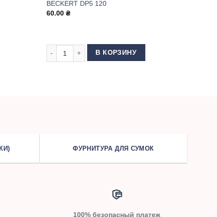
BECKERT DP5 120
60.00
₴
вейной машины GROZ BECKERT DP5 100
Количество товара Иглы для швейной машины GROZ
В КОРЗИНУ
КИ)
ФУРНИТУРА ДЛЯ СУМОК
100% безопасный платеж