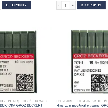
7/DCx27 100 FFG/SES
 товара Иглы для ОВЕРЛОКА GROZ BECKERT B27/DCx27 60 FFG/SES
Количество товара Иглы для ш
В КОРЗИНУ
В КОРЗИНУ
НЫЕ ИГЛЫ ДЛЯ ШВЕЙНЫХ МАШИН
ПРОМЫШЛЕННЫЕ ИГЛЫ ДЛЯ ШВЕЙ
ОВЕРЛОКА GROZ BECKERT
Иглы для швейной машины GR