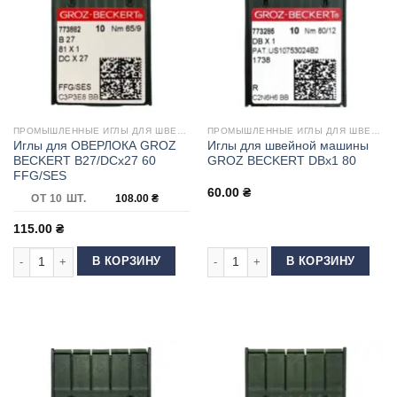
ПРОМЫШЛЕННЫЕ ИГЛЫ ДЛЯ ШВЕЙНЫХ МАШИН
ПРОМЫШЛЕННЫЕ ИГЛЫ ДЛЯ ШВЕЙНЫХ МАШИН
Иглы для ОВЕРЛОКА GROZ
Иглы для швейной машины
BECKERT B27/DCx27 60
GROZ BECKERT DBx1 80
FFG/SES
60.00
₴
ОТ 10 ШТ.
108.00
₴
115.00
₴
Количество товара Иглы для ОВЕРЛОКА GROZ BECKERT B27/DCx27 60 
Количество товара Иглы для шве
В КОРЗИНУ
В КОРЗИНУ