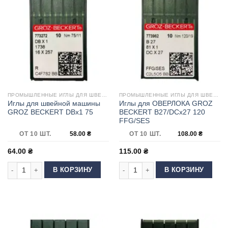
ПРОМЫШЛЕННЫЕ ИГЛЫ ДЛЯ ШВЕЙНЫХ МАШИН
ПРОМЫШЛЕННЫЕ ИГЛЫ ДЛЯ ШВЕЙНЫХ МАШИН
Иглы для швейной машины
Иглы для ОВЕРЛОКА GROZ
GROZ BECKERT DBx1 75
BECKERT B27/DCx27 120
FFG/SES
ОТ 10 ШТ.
58.00
₴
ОТ 10 ШТ.
108.00
₴
64.00
₴
115.00
₴
Количество товара Иглы для швейной машины GROZ BECKERT DBx1 75
Количество товара Иглы для ОВЕ
В КОРЗИНУ
В КОРЗИНУ