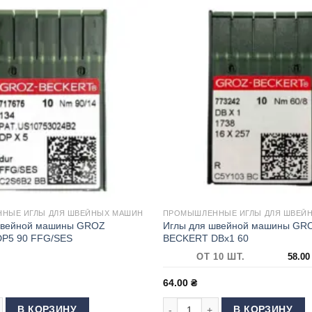
НЫЕ ИГЛЫ ДЛЯ ШВЕЙНЫХ МАШИН
ПРОМЫШЛЕННЫЕ ИГЛЫ ДЛЯ ШВЕЙ
швейной машины GROZ
Иглы для швейной машины GR
P5 90 FFG/SES
BECKERT DBx1 60
ОТ 10 ШТ.
58.0
64.00
₴
KERT DP5 90
 товара Иглы для швейной машины GROZ BECKERT DP5 90 FFG/SES
Количество товара Иглы для ш
В КОРЗИНУ
В КОРЗИНУ