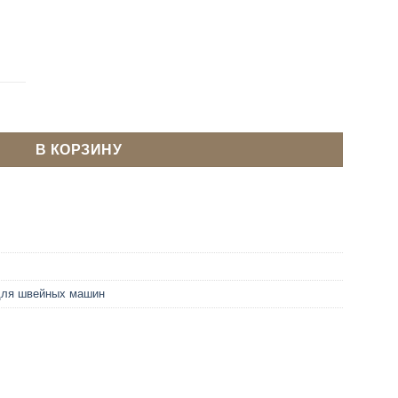
я ОВЕРЛОКА GROZ BECKERT B27/DCx27 120 FFG/SES
В КОРЗИНУ
для швейных машин