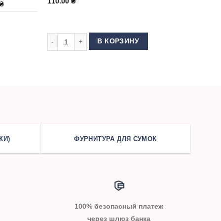
110.00
₴
₴
ВЕРЛОКА GROZ BECKERT B27/DCx27 110 FFG/SES
Количество товара Иглы для ОВЕРЛОКА GROZ BECKE
В КОРЗИНУ
КИ)
ФУРНИТУРА ДЛЯ СУМОК
100% безопасный платеж
через шлюз банка