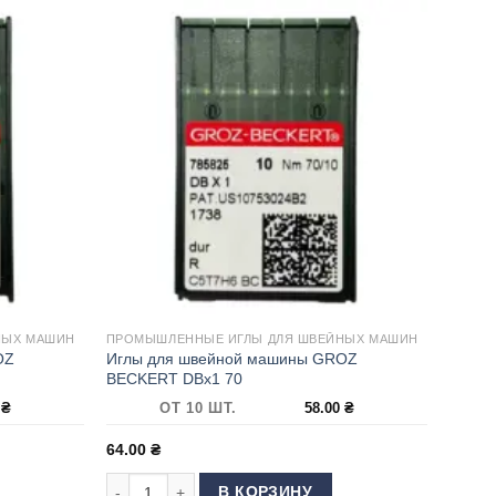
НЫХ МАШИН
ПРОМЫШЛЕННЫЕ ИГЛЫ ДЛЯ ШВЕЙНЫХ МАШИН
OZ
Иглы для швейной машины GROZ
BECKERT DBx1 70
0
₴
ОТ 10 ШТ.
58.00
₴
64.00
₴
вейной машины GROZ BECKERT DBx1 60
Количество товара Иглы для швейной машины GROZ
В КОРЗИНУ