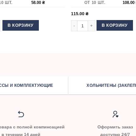
10 ШТ.
58.00
₴
ОТ 10 ШТ.
108.00
115.00
₴
ERT DP5 110
 товара Иглы для швейной машины GROZ BECKERT DBx1 65
Количество товара Иглы для О
В КОРЗИНУ
В КОРЗИНУ
ССЫ И КОМПЛЕКТУЮЩИЕ
ХОЛЬНИТЕНЫ (ЗАКЛЕП
овара с полной компинсацией
Оформить заказ
в течении 14 дней
доступно 24/7