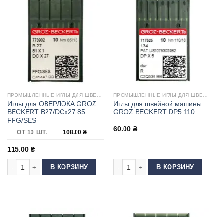
ПРОМЫШЛЕННЫЕ ИГЛЫ ДЛЯ ШВЕЙНЫХ МАШИН
ПРОМЫШЛЕННЫЕ ИГЛЫ ДЛЯ ШВЕЙНЫХ МАШИН
Иглы для ОВЕРЛОКА GROZ
Иглы для швейной машины
BECKERT B27/DCx27 85
GROZ BECKERT DP5 110
FFG/SES
60.00
₴
ОТ 10 ШТ.
108.00
₴
115.00
₴
Количество товара Иглы для ОВЕРЛОКА GROZ BECKERT B27/DCx27 85 
Количество товара Иглы для шве
В КОРЗИНУ
В КОРЗИНУ