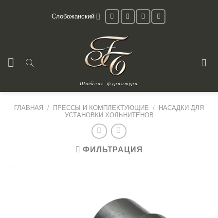
Skip
Слобожанский
to
content
Швейная фурнитура
ГЛАВНАЯ
/
ПРЕССЫ И КОМПЛЕКТУЮЩИЕ
/
НАСАДКИ ДЛЯ
УСТАНОВКИ ХОЛЬНИТЕНОВ
ФИЛЬТРАЦИЯ