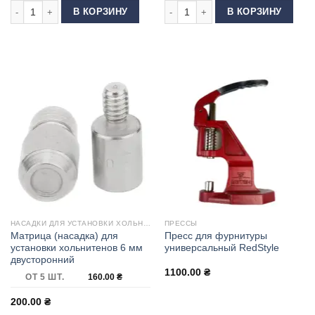
Количество товара Пресс для фурнитуры (Адаптирован для китайских 
Количество товара Матрица (насадк
В КОРЗИНУ
В КОРЗИНУ
НАСАДКИ ДЛЯ УСТАНОВКИ ХОЛЬНИТЕНОВ
ПРЕССЫ
Матрица (насадка) для
Пресс для фурнитуры
установки хольнитенов 6 мм
универсальный RedStyle
двусторонний
1100.00
₴
ОТ 5 ШТ.
160.00
₴
200.00
₴