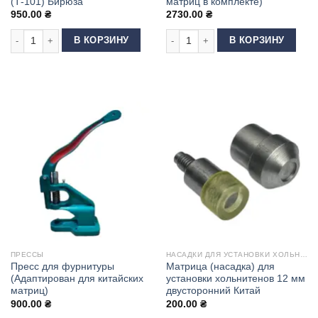
(Т-101) Бирюза
матриц в комплекте)
950.00
₴
2730.00
₴
Количество товара Пресс для фурнитуры ТЕР-2 (Т-101) Бирюза
Количество товара Пресс для лювер
В КОРЗИНУ
В КОРЗИНУ
ПРЕССЫ
НАСАДКИ ДЛЯ УСТАНОВКИ ХОЛЬНИТЕНОВ
Пресс для фурнитуры
Матрица (насадка) для
(Адаптирован для китайских
установки хольнитенов 12 мм
матриц)
двусторонний Китай
900.00
₴
200.00
₴