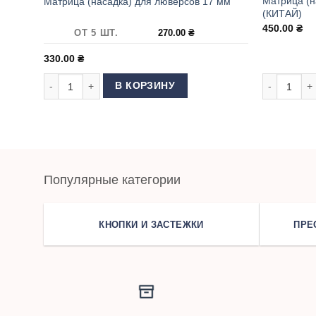
Матрица (н
Матрица (насадка) для люверсов 17 мм
(КИТАЙ)
450.00
₴
ОТ 5 ШТ.
270.00
₴
330.00
₴
Количество товара Матрица (насадка) для люверсов 17 мм
Количество
В КОРЗИНУ
Популярные категории
КНОПКИ И ЗАСТЕЖКИ
ПРЕ