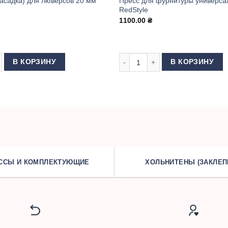
асадка) для люверсов 20 мм
Пресс для фурнитуры универса
RedStyle
1100.00
₴
 товара Матрица (насадка) для люверсов 20 мм (КИТАЙ)
Количество товара Пресс для ф
В КОРЗИНУ
В КОРЗИНУ
ССЫ И КОМПЛЕКТУЮЩИЕ
ХОЛЬНИТЕНЫ (ЗАКЛЕП