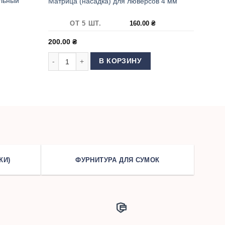
льный
Матрица (насадка) для люверсов 4 мм
ОТ 5 ШТ.
160.00
₴
200.00
₴
урнитуры универсальный RedStyle
Количество товара Матрица (насадка) для люверсов 
В КОРЗИНУ
КИ)
ФУРНИТУРА ДЛЯ СУМОК