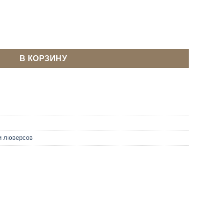
(насадка) для люверсов 5 мм (КИТАЙ)
В КОРЗИНУ
и люверсов