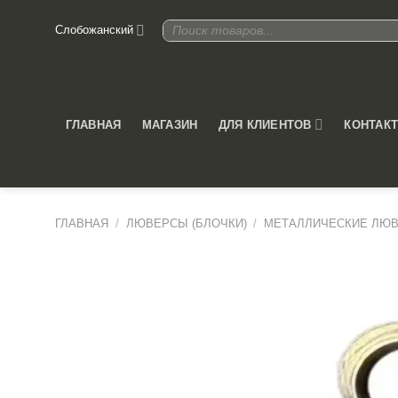
Skip
Поиск
Слобожанский
to
товаров
content
ДЛЯ КЛИЕНТОВ
ГЛАВНАЯ
МАГАЗИН
КОНТАК
ГЛАВНАЯ
/
ЛЮВЕРСЫ (БЛОЧКИ)
/
МЕТАЛЛИЧЕСКИЕ ЛЮ