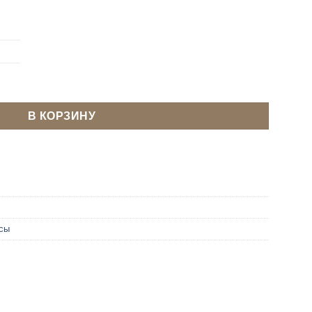
овальный 20 мм Темный никель
В КОРЗИНУ
сы