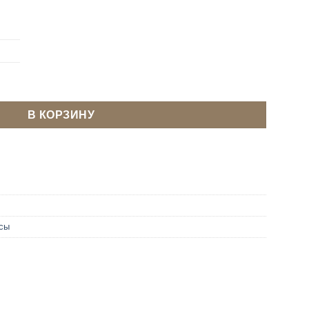
8 мм Темный никель
В КОРЗИНУ
сы