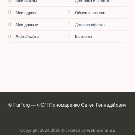
Мои заказы
Доставка и оплата
Мои адреса
Обмен и возврат
Мои данные
Договор оферты
Войти/выйти
Контакты
© FurTorg — ФОП Пономаренко Євген Геннадійович
Copyright 2024 2026 © created by
web.rpc.in.ua