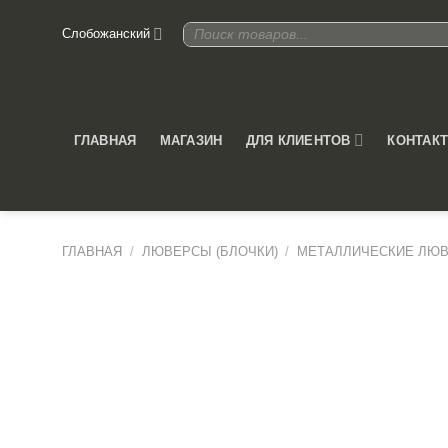
Skip
Поиск
Слобожанский
to
товаров
content
ДЛЯ КЛИЕНТОВ
ГЛАВНАЯ
МАГАЗИН
КОНТАК
ГЛАВНАЯ
/
ЛЮВЕРСЫ (БЛОЧКИ)
/
МЕТАЛЛИЧЕСКИЕ ЛЮ