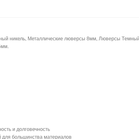
икель, Металлические люверсы 8мм, Люверсы Темный ни
5мм.
ность и долговечность
й для большинства материалов