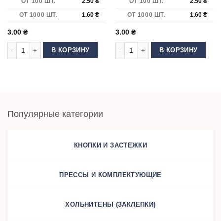
ОТ 100 ШТ.
2.50
₴
ОТ 100 ШТ.
2.50
₴
ОТ 1000 ШТ.
1.60
₴
ОТ 1000 ШТ.
1.60
₴
3.00
₴
3.00
₴
Количество товара Люверс Блочка 4 мм нержавеющий Темный никель 
Количество товара Люверс Блочка
В КОРЗИНУ
В КОРЗИНУ
Популярные категории
КНОПКИ И ЗАСТЕЖКИ
ПРЕССЫ И КОМПЛЕКТУЮЩИЕ
ХОЛЬНИТЕНЫ (ЗАКЛЕПКИ)