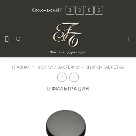
Skip
Слобожанский
to
content
Швейная фурнитура
ГЛАВНАЯ
/
КНОПКИ И ЗАСТЕЖКИ
/
КНОПКИ ТАБЛЕТКА
ФИЛЬТРАЦИЯ