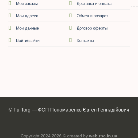
Мои заказы
Доставка и оплата
Мои адреса
Обмен и возврат
Мои данные
Договор оферты
Войти/выйти
Контакты
© FurTorg — ФОП Пономаренко Євген Геннадійович
Copyright 2024 2026 © created by
web.rpc.in.ua