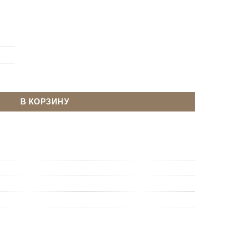
льфа 12,5 мм Черный оксид Нержавейка
В КОРЗИНУ