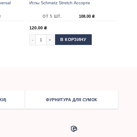
ersal
Иглы Schmetz Stretch Ассорти
₴
ОТ 5 ШТ.
108.00
₴
120.00
₴
Schmetz Twin Universal 4.0/80
Количество товара Иглы Schmetz Stretch Ассорти
В КОРЗИНУ
КИ)
ФУРНИТУРА ДЛЯ СУМОК