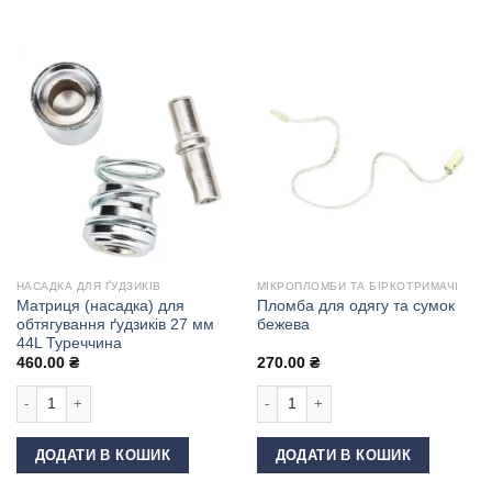
НАСАДКА ДЛЯ ҐУДЗИКІВ
МІКРОПЛОМБИ ТА БІРКОТРИМАЧІ
Матриця (насадка) для
Пломба для одягу та сумок
обтягування ґудзиків 27 мм
бежева
44L Туреччина
460.00
₴
270.00
₴
Матриця (насадка) для обтягування ґудзиків 27 мм 44L Туреччина кількі
Пломба для одягу та сумок бежева 
ДОДАТИ В КОШИК
ДОДАТИ В КОШИК