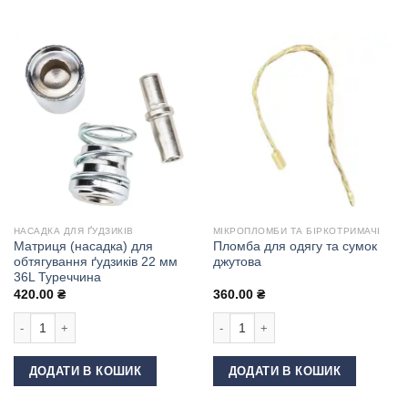
НАСАДКА ДЛЯ ҐУДЗИКІВ
МІКРОПЛОМБИ ТА БІРКОТРИМАЧІ
Матриця (насадка) для
Пломба для одягу та сумок
обтягування ґудзиків 22 мм
джутова
36L Туреччина
420.00
₴
360.00
₴
Матриця (насадка) для обтягування ґудзиків 22 мм 36L Туреччина кількі
Пломба для одягу та сумок джутова
ДОДАТИ В КОШИК
ДОДАТИ В КОШИК