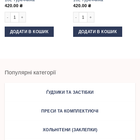
420.00
₴
420.00
₴
Матриця (насадка) для обтягування ґудзиків 10.6 мм 18L Туреччина кіль
Матриця (насадка) для обтягування 
ДОДАТИ В КОШИК
ДОДАТИ В КОШИК
Популярні категорії
ҐУДЗИКИ ТА ЗАСТІБКИ
ПРЕСИ ТА КОМПЛЕКТУЮЧІ
ХОЛЬНІТЕНИ (ЗАКЛЕПКИ)