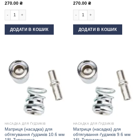
270.00
₴
270.00
₴
Пломба для одягу та сумок бежева кількість
Пломба для одягу та сумок червона
ДОДАТИ В КОШИК
ДОДАТИ В КОШИК
НАСАДКА ДЛЯ ҐУДЗИКІВ
НАСАДКА ДЛЯ ҐУДЗИКІВ
Матриця (насадка) для
Матриця (насадка) для
обтягування ґудзиків 10.6 мм
обтягування ґудзиків 9.6 мм
18L Туреччина
16L Туреччина