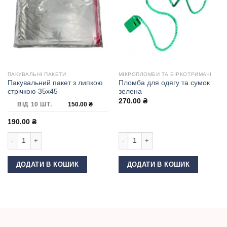
ПАКУВАЛЬНІ ПАКЕТИ
МІКРОПЛОМБИ ТА БІРКОТРИМАЧІ
Пакувальний пакет з липкою
Пломба для одягу та сумок
стрічкою 35х45
зелена
270.00
₴
ВІД 10 ШТ.
150.00
₴
190.00
₴
Пакувальний пакет з липкою стрічкою 35х45 кількість
Пломба для одягу та сумок зелена 
ДОДАТИ В КОШИК
ДОДАТИ В КОШИК