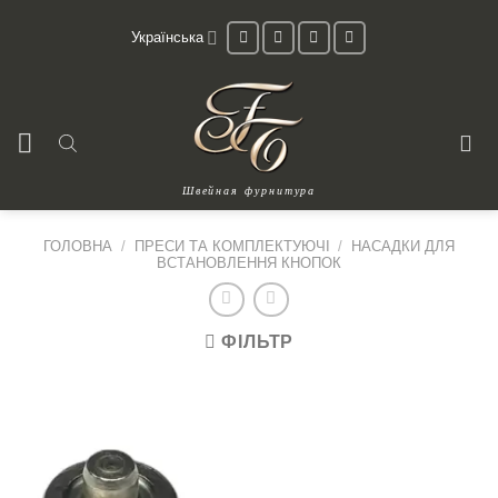
Skip
Українська
to
content
Швейная фурнитура
ГОЛОВНА
/
ПРЕСИ ТА КОМПЛЕКТУЮЧІ
/
НАСАДКИ ДЛЯ
ВСТАНОВЛЕННЯ КНОПОК
ФІЛЬТР