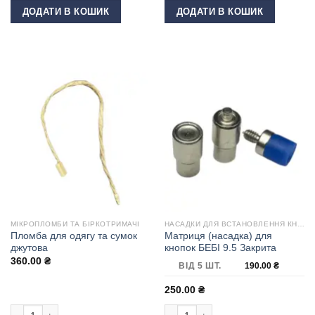
ДОДАТИ В КОШИК
ДОДАТИ В КОШИК
МІКРОПЛОМБИ ТА БІРКОТРИМАЧІ
НАСАДКИ ДЛЯ ВСТАНОВЛЕННЯ КНОПОК
Пломба для одягу та сумок
Матриця (насадка) для
джутова
кнопок БЕБІ 9.5 Закрита
360.00
₴
ВІД 5 ШТ.
190.00
₴
250.00
₴
Пломба для одягу та сумок джутова кількість
Матриця (насадка) для кнопок БЕБІ 