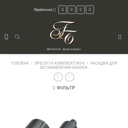
Skip
Українська
to
content
Швейная фурнитура
ГОЛОВНА
/
ПРЕСИ ТА КОМПЛЕКТУЮЧІ
/
НАСАДКИ ДЛЯ
ВСТАНОВЛЕННЯ КНОПОК
ФІЛЬТР