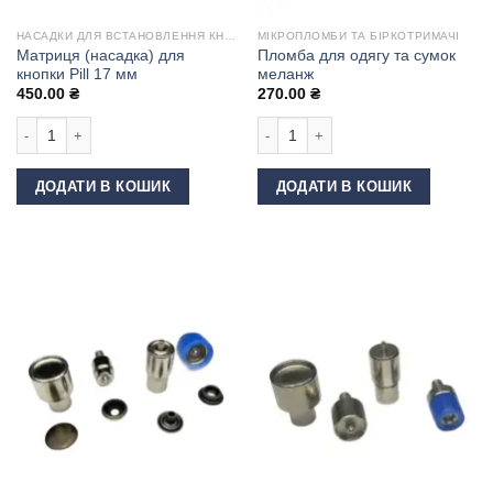
НАСАДКИ ДЛЯ ВСТАНОВЛЕННЯ КНОПОК
МІКРОПЛОМБИ ТА БІРКОТРИМАЧІ
Матриця (насадка) для
Пломба для одягу та сумок
кнопки Pill 17 мм
меланж
450.00
₴
270.00
₴
Матриця (насадка) для кнопки Pill 17 мм кількість
Пломба для одягу та сумок меланж 
ДОДАТИ В КОШИК
ДОДАТИ В КОШИК