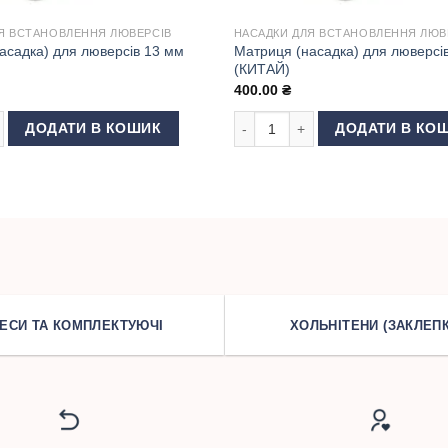
Я ВСТАНОВЛЕННЯ ЛЮВЕРСІВ
НАСАДКИ ДЛЯ ВСТАНОВЛЕННЯ ЛЮВ
асадка) для люверсів 13 мм
Матриця (насадка) для люверсі
(КИТАЙ)
400.00
₴
садка) для люверсів 13 мм (КИТАЙ) кількість
Матриця (насадка) для люверсів 
ДОДАТИ В КОШИК
ДОДАТИ В КО
ЕСИ ТА КОМПЛЕКТУЮЧІ
ХОЛЬНІТЕНИ (ЗАКЛЕПК