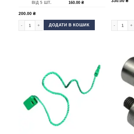
330.00
₴
ВІД 5 ШТ.
160.00
₴
200.00
₴
Матриця (насадка) для люверсів 8 мм кількість
Матриця (на
ДОДАТИ В КОШИК