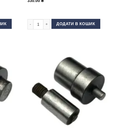
330.00
₴
нова кількість
Матриця (насадка) для люверсів 5 мм (КИТАЙ) кількіс
ШИК
ДОДАТИ В КОШИК