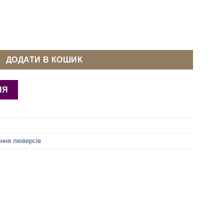
 Сітка 6 мм (Китай) кількість
ДОДАТИ В КОШИК
НЯ
ння люверсів