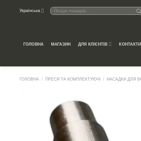
Skip
Products
Українська
to
search
content
ДЛЯ КЛІЄНТІВ
ГОЛОВНА
МАГАЗИН
КОНТАКТ
ГОЛОВНА
/
ПРЕСИ ТА КОМПЛЕКТУЮЧІ
/
НАСАДКИ ДЛЯ 