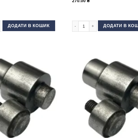
270.00
₴
садка) для люверсів 6 мм (КИТАЙ) кількість
Пломба для одягу та сумок мали
ДОДАТИ В КОШИК
ДОДАТИ В КО