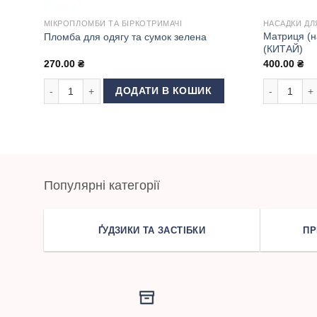
МІКРОПЛОМБИ ТА БІРКОТРИМАЧІ
НАСАДКИ ДЛ
Матриця (н
Пломба для одягу та сумок зелена
(КИТАЙ)
270.00
₴
400.00
₴
Пломба для одягу та сумок зелена кількість
Матриця (на
ДОДАТИ В КОШИК
Популярні категорії
ҐУДЗИКИ ТА ЗАСТІБКИ
ПР