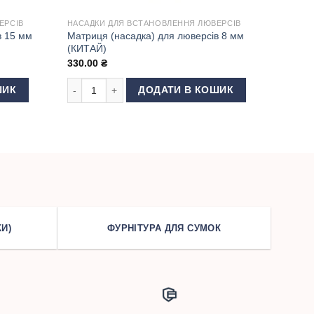
ЕРСІВ
НАСАДКИ ДЛЯ ВСТАНОВЛЕННЯ ЛЮВЕРСІВ
в 15 мм
Матриця (насадка) для люверсів 8 мм
(КИТАЙ)
330.00
₴
15 мм (КИТАЙ) кількість
Матриця (насадка) для люверсів 8 мм (КИТАЙ) кількіс
ШИК
ДОДАТИ В КОШИК
И)
ФУРНІТУРА ДЛЯ СУМОК