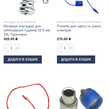
НАСАДКА ДЛЯ ҐУДЗИКІВ
МІКРОПЛОМБИ ТА БІРКОТРИМАЧІ
Матриця (насадка) для
Пломба для одягу та сумок
обтягування ґудзиків 10.6 мм
електрик
18L Туреччина
420.00
₴
270.00
₴
Матриця (насадка) для обтягування ґудзиків 10.6 мм 18L Туреччина кіль
Пломба для одягу та сумок електрик
ДОДАТИ В КОШИК
ДОДАТИ В КОШИК