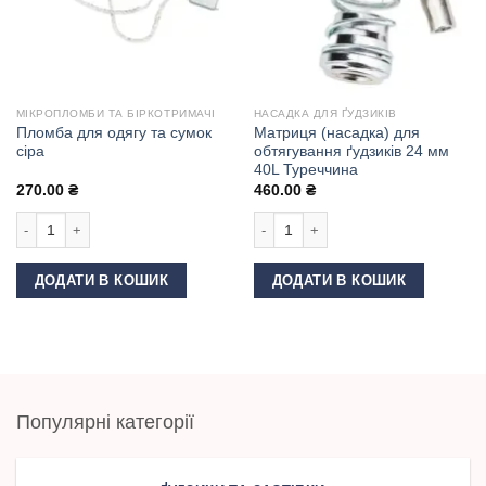
МІКРОПЛОМБИ ТА БІРКОТРИМАЧІ
НАСАДКА ДЛЯ ҐУДЗИКІВ
Пломба для одягу та сумок
Матриця (насадка) для
сіра
обтягування ґудзиків 24 мм
40L Туреччина
270.00
₴
460.00
₴
Пломба для одягу та сумок сіра кількість
Матриця (насадка) для обтягування 
ДОДАТИ В КОШИК
ДОДАТИ В КОШИК
Популярні категорії