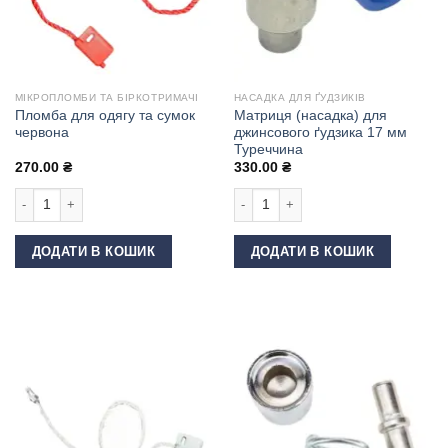
МІКРОПЛОМБИ ТА БІРКОТРИМАЧІ
НАСАДКА ДЛЯ ҐУДЗИКІВ
Пломба для одягу та сумок
Матриця (насадка) для
червона
джинсового ґудзика 17 мм
Туреччина
270.00
₴
330.00
₴
Пломба для одягу та сумок червона кількість
Матриця (насадка) для джинсового 
ДОДАТИ В КОШИК
ДОДАТИ В КОШИК