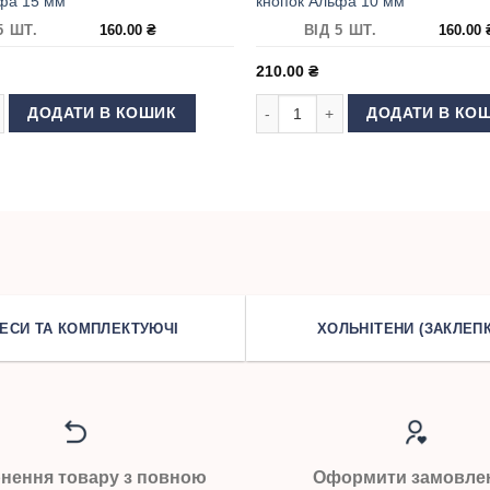
фа 15 мм
кнопок Альфа 10 мм
5 ШТ.
160.00
₴
ВІД 5 ШТ.
160.00
210.00
₴
ь
асадка) для встановлення кнопок Альфа 15 мм кількість
Матриця (насадка) для встановл
ДОДАТИ В КОШИК
ДОДАТИ В КО
ЕСИ ТА КОМПЛЕКТУЮЧІ
ХОЛЬНІТЕНИ (ЗАКЛЕПК
нення товару з повною
Оформити замовле