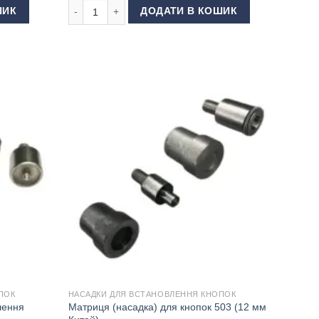
l Button 15 мм (Туреччина) кількість
Матриця (насадка) для кнопки Pill 17 мм кількість
ШИК
ДОДАТИ В КОШИК
ПОК
НАСАДКИ ДЛЯ ВСТАНОВЛЕННЯ КНОПОК
лення
Матриця (насадка) для кнопок 503 (12 мм