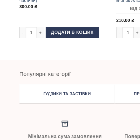
частини)
кнопок Аль
300.00
₴
ВІД 
210.00
₴
Матриця (насадка) для кнопок Каппа (Дві частини) кількіст
Матриця (н
ДОДАТИ В КОШИК
Популярні категорії
ҐУДЗИКИ ТА ЗАСТІБКИ
ПР
Мінімальна сума замовлення
Повер