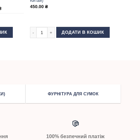
Китай)
450.00
₴
₴
ення кнопок Альфа 10 мм кількість
Матриця (насадка) для кнопок 503 (12 мм Китай) кільк
ШИК
ДОДАТИ В КОШИК
И)
ФУРНІТУРА ДЛЯ СУМОК
ння
100% безпечний платіж