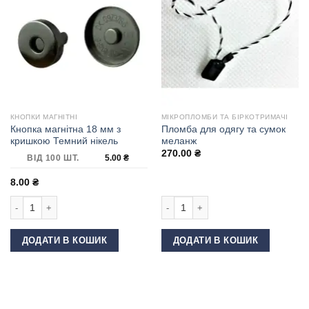
КНОПКИ МАГНІТНІ
МІКРОПЛОМБИ ТА БІРКОТРИМАЧІ
Кнопка магнітна 18 мм з
Пломба для одягу та сумок
кришкою Темний нікель
меланж
270.00
₴
ВІД 100 ШТ.
5.00
₴
8.00
₴
Кнопка магнітна 18 мм з кришкою Темний нікель кількість
Пломба для одягу та сумок меланж 
ДОДАТИ В КОШИК
ДОДАТИ В КОШИК