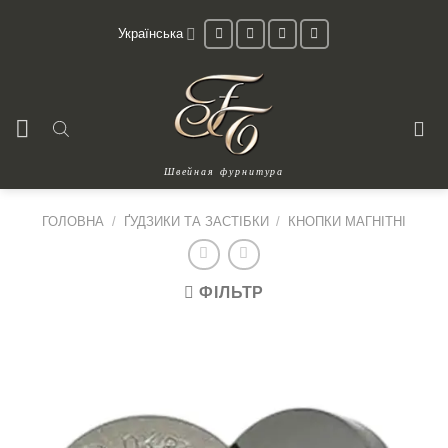
Skip
Українська
to
content
Швейная фурнитура
ГОЛОВНА
/
ҐУДЗИКИ ТА ЗАСТІБКИ
/
КНОПКИ МАГНІТНІ
ФІЛЬТР