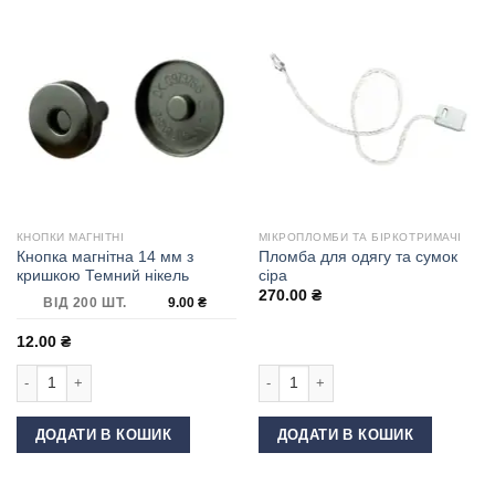
КНОПКИ МАГНІТНІ
МІКРОПЛОМБИ ТА БІРКОТРИМАЧІ
Кнопка магнітна 14 мм з
Пломба для одягу та сумок
кришкою Темний нікель
сіра
270.00
₴
ВІД 200 ШТ.
9.00
₴
12.00
₴
Кнопка магнітна 14 мм з кришкою Темний нікель кількість
Пломба для одягу та сумок сіра кіл
ДОДАТИ В КОШИК
ДОДАТИ В КОШИК