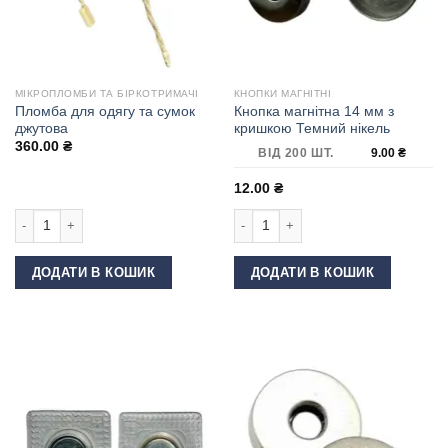
МІКРОПЛОМБИ ТА БІРКОТРИМАЧІ
КНОПКИ МАГНІТНІ
Пломба для одягу та сумок
Кнопка магнітна 14 мм з
джутова
кришкою Темний нікель
360.00
₴
ВІД 200 ШТ.
9.00
₴
12.00
₴
Пломба для одягу та сумок джутова кількість
Кнопка магнітна 14 мм з кришкою Те
ДОДАТИ В КОШИК
ДОДАТИ В КОШИК