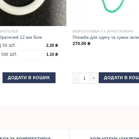
 БРЕТЕЛЕЙ
МІКРОПЛОМБИ ТА БІРКОТРИМАЧІ
 бретелей 12 мм Біле
Пломба для одягу та сумок зел
270.00
₴
Д 50 ШТ.
2.20
₴
 500 ШТ.
1.10
₴
бретелей 12 мм Біле кількість
Пломба для одягу та сумок зелен
ДОДАТИ В КОШИК
ДОДАТИ В КО