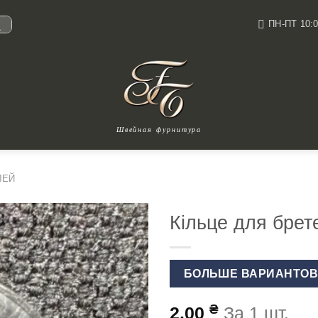
ПН-ПТ 10:0
И
Швейная фурнитура
ЛЕЙ
Кільце для брет
БОЛЬШЕ ВАРИАНТО
₴
2.00
За 1 шт.