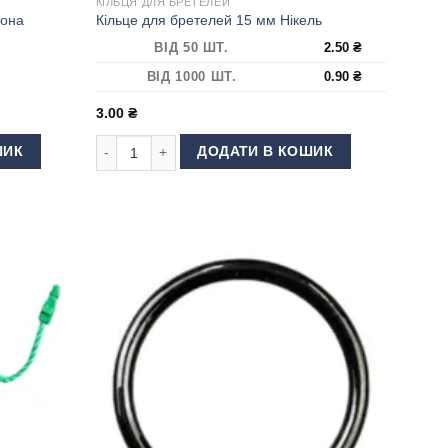
КІЛЬЦЯ ДЛЯ БРЕТЕЛЕЙ
вона
Кільце для бретелей 15 мм Нікель
ВІД 50 ШТ.
2.50
₴
ВІД 1000 ШТ.
0.90
₴
3.00
₴
она кількість
Кільце для бретелей 15 мм Нікель кількість
ШИК
ДОДАТИ В КОШИК