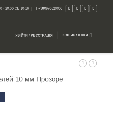
0 - 20:00 СБ 10-16
+380970620000
КОШИК /
0.00
₴
УВІЙТИ / РЕЄСТРАЦІЯ
елей 10 мм Прозоре
В