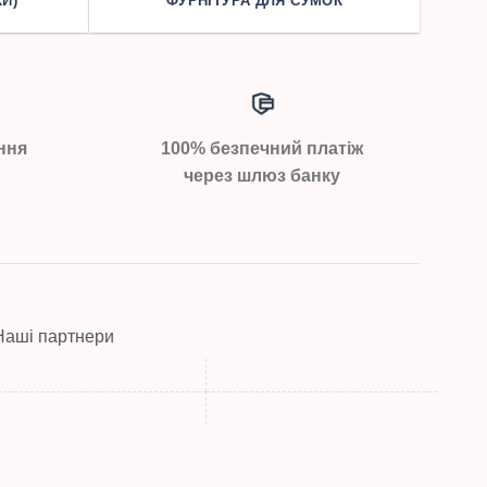
И)
ФУРНІТУРА ДЛЯ СУМОК
ння
100% безпечний платіж
через шлюз банку
Наші партнери