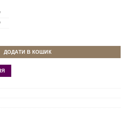
₴
₴
розоре кількість
ДОДАТИ В КОШИК
НЯ