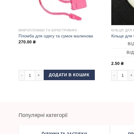
МІКРОПЛОМБИ ТА БІРКОТРИМАЧІ
КІЛЬЦЯ ДЛЯ
Пломба для одягу та сумок малинова
Кільце для
270.00
₴
ВІ
ВІД
2.50
₴
Пломба для одягу та сумок малинова кількість
Кільце для 
ДОДАТИ В КОШИК
Популярні категорії