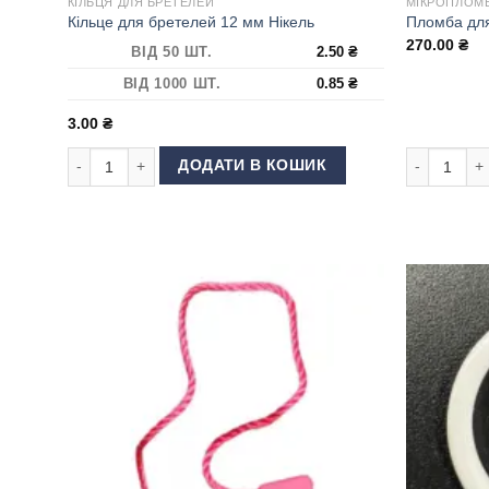
КІЛЬЦЯ ДЛЯ БРЕТЕЛЕЙ
МІКРОПЛОМБ
Кільце для бретелей 12 мм Нікель
Пломба для
270.00
₴
ВІД 50 ШТ.
2.50
₴
ВІД 1000 ШТ.
0.85
₴
3.00
₴
Кільце для бретелей 12 мм Нікель кількість
Пломба для 
ДОДАТИ В КОШИК