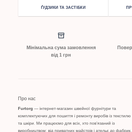
ҐУДЗИКИ ТА ЗАСТІБКИ
ПР
Мінімальна сума замовлення
Повер
від 1 грн
Про нас
Furtorg
— інтернет-магазин швейної фурнітури та
комплектуючих для пошиття і ремонту виробів із текстилю
та шкіри. Ми працюємо для всіх, хто пов’язаний із
виробництвом: від приватних майстрів і ательє до фабрик.