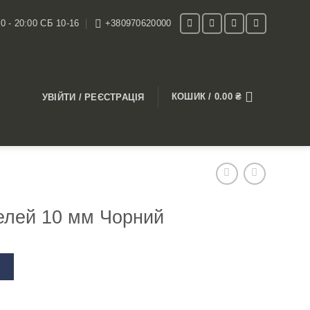
0 - 20:00 СБ 10-16
+380970620000
КОШИК /
0.00
₴
УВІЙТИ / РЕЄСТРАЦІЯ
телей 10 мм Чорний
В