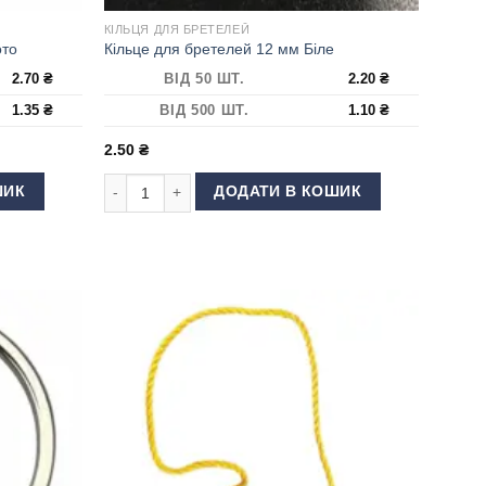
КІЛЬЦЯ ДЛЯ БРЕТЕЛЕЙ
ото
Кільце для бретелей 12 мм Біле
2.70
₴
ВІД 50 ШТ.
2.20
₴
1.35
₴
ВІД 500 ШТ.
1.10
₴
2.50
₴
о кількість
Кільце для бретелей 12 мм Біле кількість
ШИК
ДОДАТИ В КОШИК