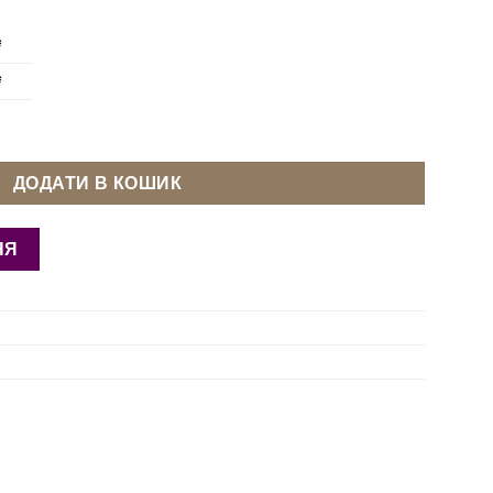
₴
₴
орний кількість
ДОДАТИ В КОШИК
НЯ