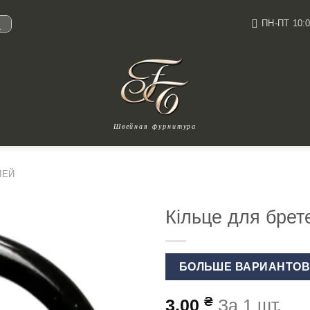
ПН-ПТ 10:0
И
Швейная фурнитура
ЛЕЙ
Кільце для бре
БОЛЬШЕ ВАРИАНТО
₴
3.00
За 1 шт.