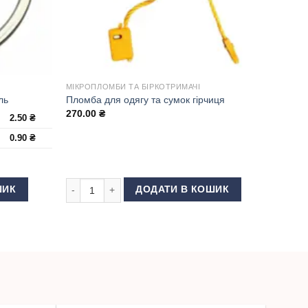
МІКРОПЛОМБИ ТА БІРКОТРИМАЧІ
ль
Пломба для одягу та сумок гірчиця
270.00
₴
2.50
₴
0.90
₴
ь кількість
Пломба для одягу та сумок гірчиця кількість
ШИК
ДОДАТИ В КОШИК