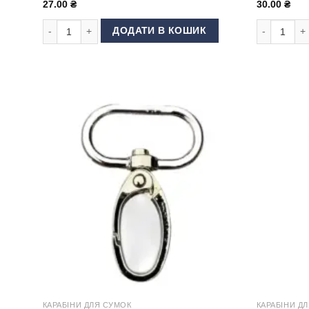
27.00
₴
30.00
₴
Карабін для сумки 30 мм DP-70 Нікель кількість
Карабін для
ДОДАТИ В КОШИК
КАРАБІНИ ДЛЯ СУМОК
КАРАБІНИ Д