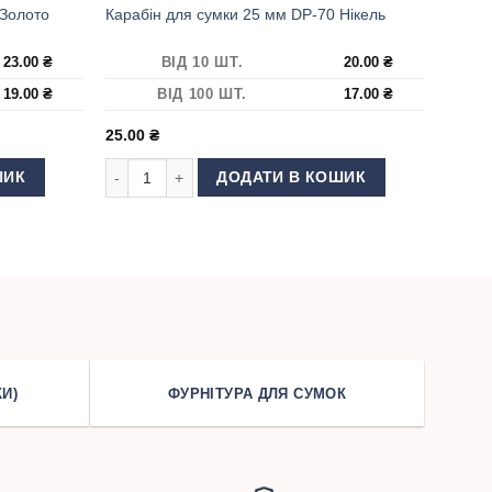
 Золото
Карабін для сумки 25 мм DP-70 Нікель
23.00
₴
ВІД 10 ШТ.
20.00
₴
19.00
₴
ВІД 100 ШТ.
17.00
₴
25.00
₴
олото кількість
Карабін для сумки 25 мм DP-70 Нікель кількість
ШИК
ДОДАТИ В КОШИК
И)
ФУРНІТУРА ДЛЯ СУМОК