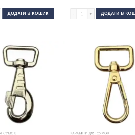
 сумки ""скорпіон"" 40 мм Темний нікель кількість
Карабін для сумки 30 мм пласти
ДОДАТИ В КОШИК
ДОДАТИ В КО
ЛЯ СУМОК
КАРАБІНИ ДЛЯ СУМОК