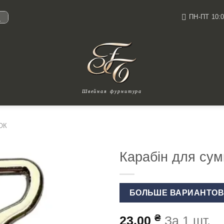
ПН-ПТ 10:0
И
Швейная фурнитура
ОК
Карабін для сум
БОЛЬШЕ ВАРИАНТО
₴
23.00
За 1 шт.