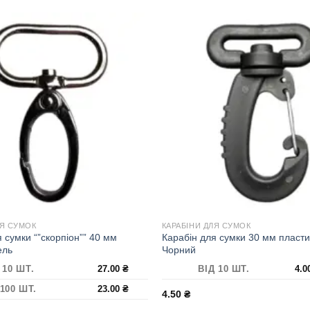
ЛЯ СУМОК
КАРАБІНИ ДЛЯ СУМОК
 сумки “”скорпіон”” 40 мм
Карабін для сумки 30 мм пласт
ель
Чорний
 10 ШТ.
27.00
₴
ВІД 10 ШТ.
4.
 100 ШТ.
23.00
₴
4.50
₴