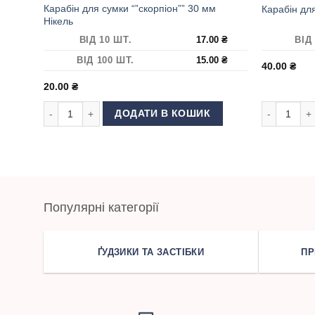
Карабін для сумки “”скорпіон”” 30 мм
Карабін дл
Нікель
ВІД 10 ШТ.
17.00
₴
ВІД
ВІД 100 ШТ.
15.00
₴
40.00
₴
20.00
₴
Карабін для сумки ""скорпіон"" 30 мм Нікель кількість
Карабін для
ДОДАТИ В КОШИК
Популярні категорії
ҐУДЗИКИ ТА ЗАСТІБКИ
ПР