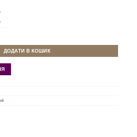
₴
₴
 Нікель кількість
ДОДАТИ В КОШИК
НЯ
ей