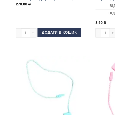
270.00
₴
ВІ
ВІД
3.50
₴
Пломба для одягу та сумок електрик кількість
Регулятор д
ДОДАТИ В КОШИК