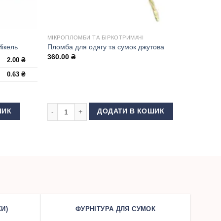
МІКРОПЛОМБИ ТА БІРКОТРИМАЧІ
Нікель
Пломба для одягу та сумок джутова
360.00
₴
2.00
₴
0.63
₴
кель кількість
Пломба для одягу та сумок джутова кількість
ШИК
ДОДАТИ В КОШИК
И)
ФУРНІТУРА ДЛЯ СУМОК