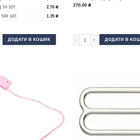
270.00
₴
Д 50 ШТ.
2.70
₴
 500 ШТ.
1.35
₴
ля бретелей 15 мм Чорний кількість
Пломба для одягу та сумок мела
ДОДАТИ В КОШИК
ДОДАТИ В КО