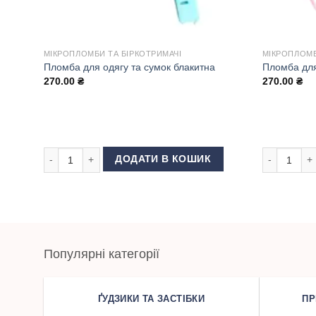
МІКРОПЛОМБИ ТА БІРКОТРИМАЧІ
МІКРОПЛОМБ
Пломба для одягу та сумок блакитна
Пломба для
270.00
₴
270.00
₴
Пломба для одягу та сумок блакитна кількість
Пломба для 
ДОДАТИ В КОШИК
Популярні категорії
ҐУДЗИКИ ТА ЗАСТІБКИ
ПР