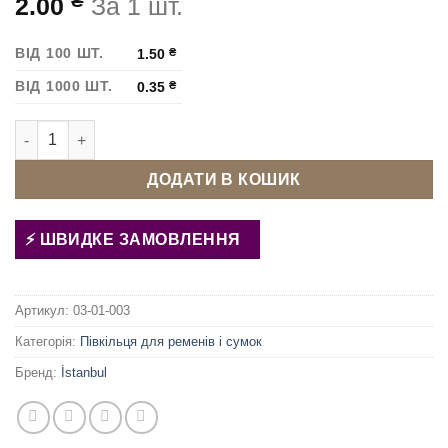
₴
2.00
За 1 шт.
ВІД 100 ШТ.
1.50
₴
ВІД 1000 ШТ.
0.35
₴
Півкільце для сумки 10х6х1.5 мм Нікель кількість
ДОДАТИ В КОШИК
ШВИДКЕ ЗАМОВЛЕННЯ
Артикул:
03-01-003
Категорія:
Півкільця для ременів і сумок
Бренд:
İstanbul