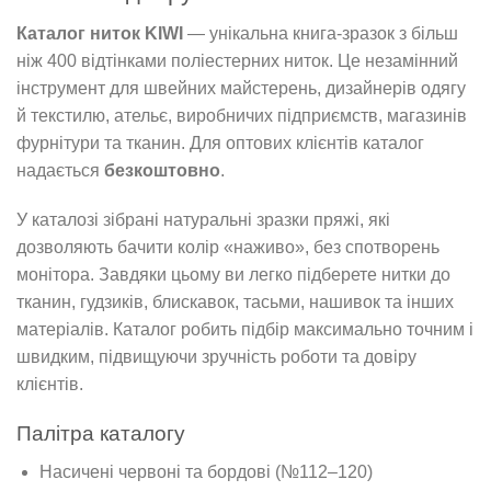
Каталог ниток KIWI
— унікальна книга-зразок з більш
ніж 400 відтінками поліестерних ниток. Це незамінний
інструмент для швейних майстерень, дизайнерів одягу
й текстилю, ательє, виробничих підприємств, магазинів
фурнітури та тканин. Для оптових клієнтів каталог
надається
безкоштовно
.
У каталозі зібрані натуральні зразки пряжі, які
дозволяють бачити колір «наживо», без спотворень
монітора. Завдяки цьому ви легко підберете нитки до
тканин, гудзиків, блискавок, тасьми, нашивок та інших
матеріалів. Каталог робить підбір максимально точним і
швидким, підвищуючи зручність роботи та довіру
клієнтів.
Палітра каталогу
Насичені червоні та бордові (№112–120)