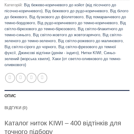
Категорій:
Від бежево-коричневого до койот (від пісочного до
пісочно-коричневого)
,
Від бежевого до рудо-коричневого
,
Від білого
до бежевого
,
Від бузкового до фіолетового
,
Від помаранчевого до
темно-бордового
,
Від рудо-коричневого до темно-коричневого
,
Від
світло-бірюзового до темно-бірюзового
,
Від світло-блакитного до
темно-синього
,
Від світло-жовтого до жовтогарячого
,
Від світло-
зеленого до темно-зеленого
,
Від світло-рожевого до малинового
,
Від світло-сірого до чорного
,
Від світло-фрезового до темної
фуксії
,
Джинсові відтінки (денім - індиго)
,
Нитки KIWI
,
Синьо-
зелений (морська хвиля)
,
Хаки (от светло-оливкового до темно-
оливкового)
ОПИС
ВІДГУКИ (0)
Каталог ниток KIWI – 400 відтінків для
точного підбору