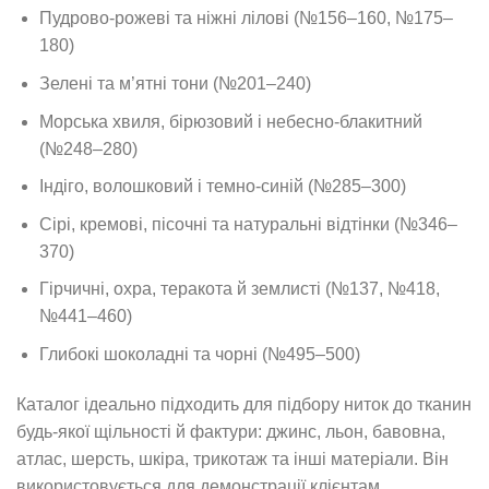
Пудрово-рожеві та ніжні лілові (№156–160, №175–
180)
Зелені та м’ятні тони (№201–240)
Морська хвиля, бірюзовий і небесно-блакитний
(№248–280)
Індіго, волошковий і темно-синій (№285–300)
Сірі, кремові, пісочні та натуральні відтінки (№346–
370)
Гірчичні, охра, теракота й землисті (№137, №418,
№441–460)
Глибокі шоколадні та чорні (№495–500)
Каталог ідеально підходить для підбору ниток до тканин
будь-якої щільності й фактури: джинс, льон, бавовна,
атлас, шерсть, шкіра, трикотаж та інші матеріали. Він
використовується для демонстрації клієнтам,