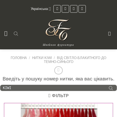
Skip
Українська
to
content
Швейная фурнитура
ГОЛОВНА
/
НИТКИ KIWI
/
ВІД СВІТЛО-БЛАКИТНОГО ДО
ТЕМНО-СИНЬОГО
Введіть у пошуку номер нитки, яка вас цікавить.
Products
search
ФІЛЬТР