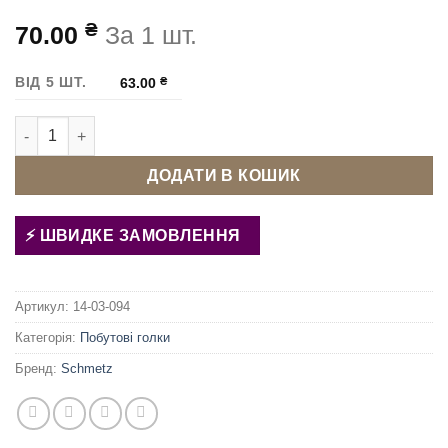
₴
70.00
За 1 шт.
ВІД 5 ШТ.
63.00
₴
Голки швейних машин Schmetz UNIVERSAL 65 кількість
ДОДАТИ В КОШИК
ШВИДКЕ ЗАМОВЛЕННЯ
Артикул:
14-03-094
Категорія:
Побутові голки
Бренд:
Schmetz