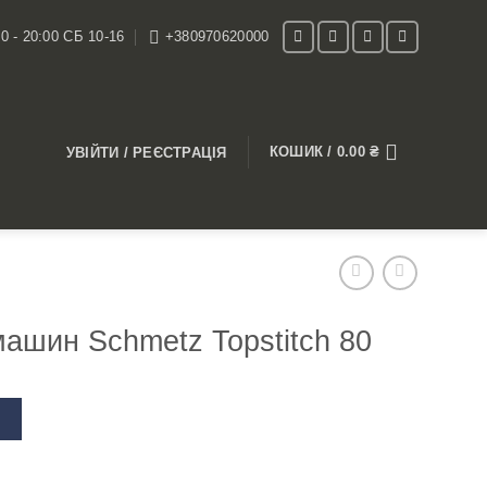
0 - 20:00 СБ 10-16
+380970620000
КОШИК /
0.00
₴
УВІЙТИ / РЕЄСТРАЦІЯ
ашин Schmetz Topstitch 80
В