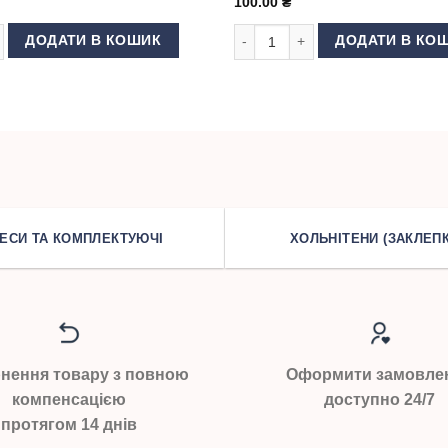
100.00
₴
etz OVERLOCK 90 кількість
Голки Schmetz Jeans 70 кількіст
ДОДАТИ В КОШИК
ДОДАТИ В КО
ЕСИ ТА КОМПЛЕКТУЮЧІ
ХОЛЬНІТЕНИ (ЗАКЛЕПК
нення товару з повною
Оформити замовле
компенсацією
доступно 24/7
протягом 14 днів