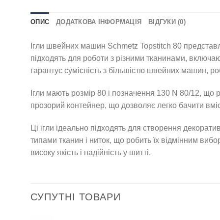
ОПИС
ДОДАТКОВА ІНФОРМАЦІЯ
ВІДГУКИ (0)
Ігли швейних машин Schmetz Topstitch 80 представл
підходять для роботи з різними тканинами, включаю
гарантує сумісність з більшістю швейних машин, р
Ігли мають розмір 80 і позначення 130 N 80/12, що 
прозорий контейнер, що дозволяє легко бачити вміст
Ці ігли ідеально підходять для створення декорати
типами тканин і ниток, що робить їх відмінним вибо
високу якість і надійність у шитті.
СУПУТНІ ТОВАРИ