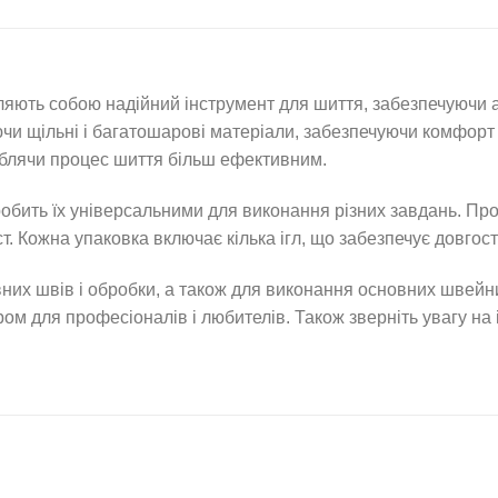
яють собою надійний інструмент для шиття, забезпечуючи аку
чи щільні і багатошарові матеріали, забезпечуючи комфорт і
облячи процес шиття більш ефективним.
робить їх універсальними для виконання різних завдань. Про
. Кожна упаковка включає кілька ігл, що забезпечує довгостр
вних швів і обробки, а також для виконання основних швейни
ром для професіоналів і любителів. Також зверніть увагу на