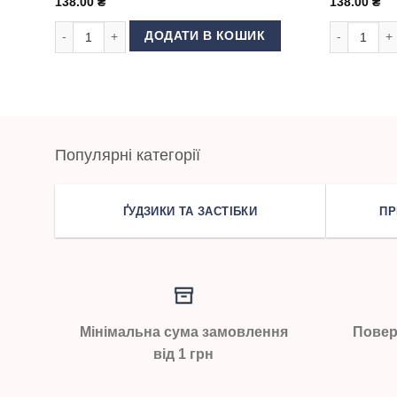
138.00
₴
138.00
₴
Голки Schmetz OVERLOCK Асорті кількість
Голки Schm
ДОДАТИ В КОШИК
Популярні категорії
ҐУДЗИКИ ТА ЗАСТІБКИ
ПР
Мінімальна сума замовлення
Повер
від 1 грн