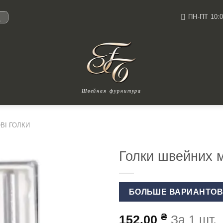
ПН-ПТ 10:0
И
Швейная фурнитура
ВІ ГОЛКИ
Голки швейних м
БОЛЬШЕ ВАРИАНТО
₴
152.00
За 1 шт.