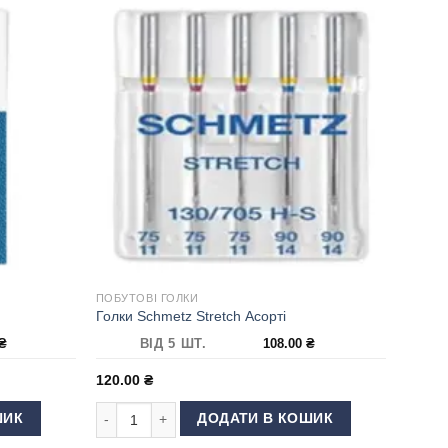
ПОБУТОВІ ГОЛКИ
Голки Schmetz Stretch Асорті
₴
ВІД 5 ШТ.
108.00
₴
120.00
₴
ькість
Голки Schmetz Stretch Асорті кількість
ШИК
ДОДАТИ В КОШИК