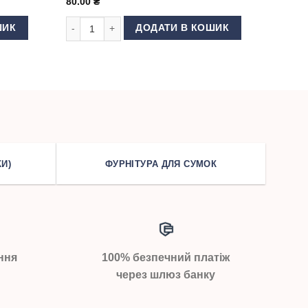
80.00
₴
ь
Голки Schmetz Jersey 90 кількість
ШИК
ДОДАТИ В КОШИК
И)
ФУРНІТУРА ДЛЯ СУМОК
ння
100% безпечний платіж
через шлюз банку